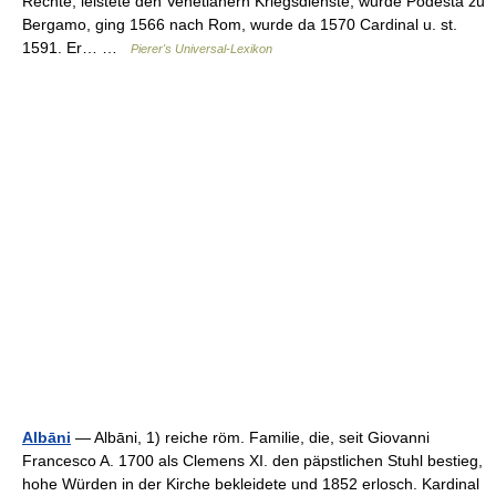
Rechte, leistete den Venetianern Kriegsdienste, wurde Podesta zu
Bergamo, ging 1566 nach Rom, wurde da 1570 Cardinal u. st.
1591. Er… …
Pierer's Universal-Lexikon
Albāni
— Albāni, 1) reiche röm. Familie, die, seit Giovanni
Francesco A. 1700 als Clemens XI. den päpstlichen Stuhl bestieg,
hohe Würden in der Kirche bekleidete und 1852 erlosch. Kardinal