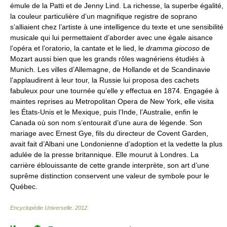
émule de la Patti et de Jenny Lind. La richesse, la superbe égalité,
la couleur particulière d’un magnifique registre de soprano
s’alliaient chez l’artiste à une intelligence du texte et une sensibilité
musicale qui lui permettaient d’aborder avec une égale aisance
l’opéra et l’oratorio, la cantate et le lied, le
dramma giocoso
de
Mozart aussi bien que les grands rôles wagnériens étudiés à
Munich. Les villes d’Allemagne, de Hollande et de Scandinavie
l’applaudirent à leur tour, la Russie lui proposa des cachets
fabuleux pour une tournée qu’elle y effectua en 1874. Engagée à
maintes reprises au Metropolitan Opera de New York, elle visita
les États-Unis et le Mexique, puis l’Inde, l’Australie, enfin le
Canada où son nom s’entourait d’une aura de légende. Son
mariage avec Ernest Gye, fils du directeur de Covent Garden,
avait fait d’Albani une Londonienne d’adoption et la vedette la plus
adulée de la presse britannique. Elle mourut à Londres. La
carrière éblouissante de cette grande interprète, son art d’une
suprême distinction conservent une valeur de symbole pour le
Québec.
Encyclopédie Universelle
.
2012
.