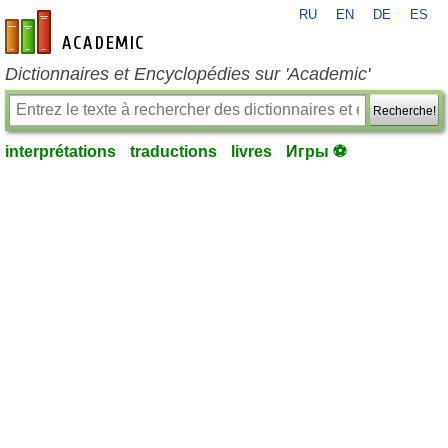
RU
EN
DE
ES
fr-academic.com
Dictionnaires et Encyclopédies sur 'Academic'
Recherche!
interprétations
traductions
livres
Игры ⚽