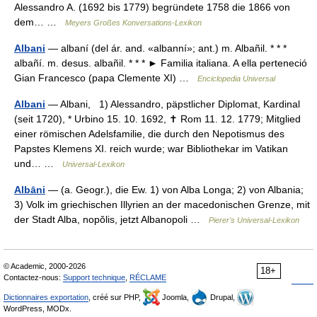
Alessandro A. (1692 bis 1779) begründete 1758 die 1866 von
dem… …
Meyers Großes Konversations-Lexikon
Albani
— albaní (del ár. and. «albanní»; ant.) m. Albañil. * * *
albañí. m. desus. albañil. * * * ► Familia italiana. A ella perteneció
Gian Francesco (papa Clemente XI) …
Enciclopedia Universal
Albani
— Albani, 1) Alessandro, päpstlicher Diplomat, Kardinal
(seit 1720), * Urbino 15. 10. 1692, ✝ Rom 11. 12. 1779; Mitglied
einer römischen Adelsfamilie, die durch den Nepotismus des
Papstes Klemens XI. reich wurde; war Bibliothekar im Vatikan
und… …
Universal-Lexikon
Albāni
— (a. Geogr.), die Ew. 1) von Alba Longa; 2) von Albania;
3) Volk im griechischen Illyrien an der macedonischen Grenze, mit
der Stadt Alba, nopŏlis, jetzt Albanopoli …
Pierer's Universal-Lexikon
© Academic, 2000-2026
18+
Contactez-nous:
Support technique
,
RÉCLAME
Dictionnaires exportation
, créé sur PHP,
Joomla,
Drupal,
WordPress, MODx.