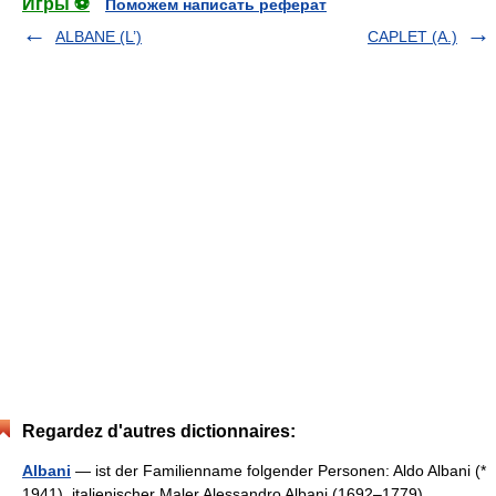
Игры ⚽
Поможем написать реферат
ALBANE (L’)
CAPLET (A.)
Regardez d'autres dictionnaires:
Albani
— ist der Familienname folgender Personen: Aldo Albani (*
1941), italienischer Maler Alessandro Albani (1692–1779),